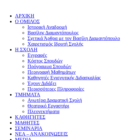
ΑΡΧΙΚΗ
Ο ΟΜΙΛΟΣ
Ιστορική Αναδρομή
Βασίλης Διαμαντόπουλος
Σχετικά Άρθρα με τον Βασίλη Διαμαντόπουλο
Χαιρετισμός Ιδρυτή Σχολής
Η ΣΧΟΛΗ
Εγγραφές
Κόστος Σπουδών
Πρόγραμμα Σπουδών
Περιγραφή Μαθημάτων
Καθηγητές Ενισχυτικής Διδασκαλίας
Έχουν Διδάξει
Περισσότερες Πληροφορίες
ΤΜΗΜΑΤΑ
Ανωτέρα Δραματική Σχολή
Θεατρικό Εργαστήρι
Πλεονεκτήματα
ΚΑΘΗΓΗΤΕΣ
ΜΑΘΗΤΕΣ
ΣΕΜΙΝΑΡΙΑ
ΝΕΑ – ΑΝΑΚΟΙΝΩΣΕΙΣ
MEDIA