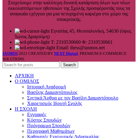
Στοχεύουμε στην καλύτερη δυνατή κατάρτιση όλων των νέων
εκκολαπτόμενων ηθοποιών της Σχολής προσφέροντάς τους τα
αναγκαία εχέγγυα για μια πετυχημένη καριέρα στο χώρο της
υποκριτικής.
Εγνατίας 45, Θεσσαλονίκη, 54630 (ύψος
Ίωνος Δραγούμη)
Τ: 2310530660 Φ: 2310530661
Email: thess@iasmos.net
IASMOS
2022 CREATED BY
NEXT Digital
. PREMIUM E-COMMERCE
SOLUTIONS.
Search
ΑΡΧΙΚΗ
Ο ΟΜΙΛΟΣ
Ιστορική Αναδρομή
Βασίλης Διαμαντόπουλος
Σχετικά Άρθρα με τον Βασίλη Διαμαντόπουλο
Χαιρετισμός Ιδρυτή Σχολής
Η ΣΧΟΛΗ
Εγγραφές
Κόστος Σπουδών
Πρόγραμμα Σπουδών
Περιγραφή Μαθημάτων
Καθηγητές Ενισχυτικής Διδασκαλίας